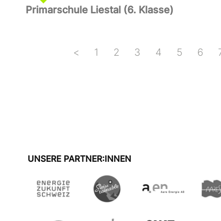
Primarschule Liestal (6. Klasse)
<
1
2
3
4
5
6
UNSERE PARTNER:INNEN