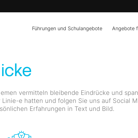
Führungen und Schulangebote
Angebote 
icke
emen vermitteln bleibende Eindrücke und span
 Linie-e hatten und folgen Sie uns auf Social M
rsönlichen Erfahrungen in Text und Bild.