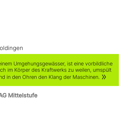
oldingen
einem Umgehungsgewässer, ist eine vorbildliche
lich im Körper des Kraftwerks zu weilen, umspült
nd in den Ohren den Klang der Maschinen.
AG Mittelstufe