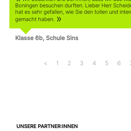
Boningen besuchen durften. Lieber Herr Scheid
hat es sehr gefallen, wie Sie den tollen und in
gemacht haben.
Klasse 6b, Schule Sins
<
1
2
3
4
5
6
UNSERE PARTNER:INNEN