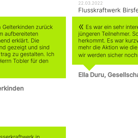
22.03.2022
Flusskraftwerk Birsf
h Gelterkinden zurück
Es war ein sehr inte
m aufbereiteten
jüngeren Teilnehmer. S
nd erklärt. Die
herkommt. Es war kurzwe
und gezeigt und sind
mehr die Aktion wie di
trag zu gestalten. Ich
wir werden sicher noch
rrn Tobler für den
Ella Duru, Gesellsch
erkinden
sserkraftwerk in