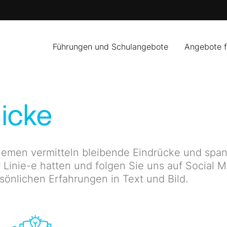
Führungen und Schulangebote
Angebote 
icke
emen vermitteln bleibende Eindrücke und span
 Linie-e hatten und folgen Sie uns auf Social M
rsönlichen Erfahrungen in Text und Bild.