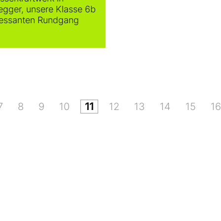
egger, unsere Klasse 6b
teressanten Rundgang
7
8
9
10
11
12
13
14
15
16