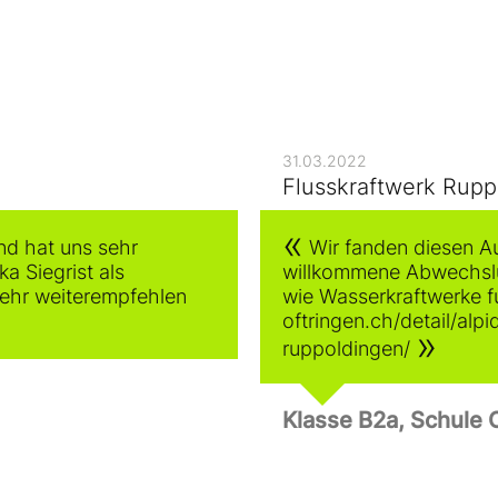
31.03.2022
Flusskraftwerk Rupp
nd hat uns sehr
Wir fanden diesen Au
a Siegrist als
willkommene Abwechslun
sehr weiterempfehlen
wie Wasserkraftwerke f
oftringen.ch/detail/al
ruppoldingen/
Klasse B2a, Schule 