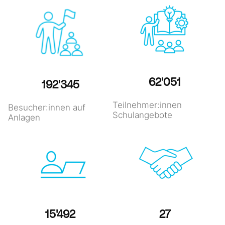
62'551
193'896
Teilnehmer:innen
Besucher:innen auf
Schulangebote
Anlagen
15'616
27