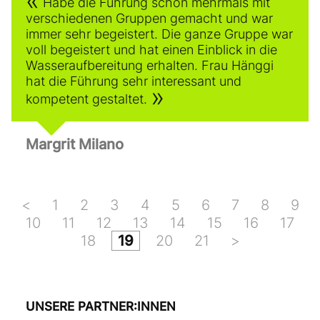
Habe die Führung schon mehrmals mit
verschiedenen Gruppen gemacht und war
immer sehr begeistert. Die ganze Gruppe war
voll begeistert und hat einen Einblick in die
Wasseraufbereitung erhalten. Frau Hänggi
hat die Führung sehr interessant und
kompetent gestaltet.
Margrit Milano
<
1
2
3
4
5
6
7
8
9
10
11
12
13
14
15
16
17
18
19
20
21
>
UNSERE PARTNER:INNEN