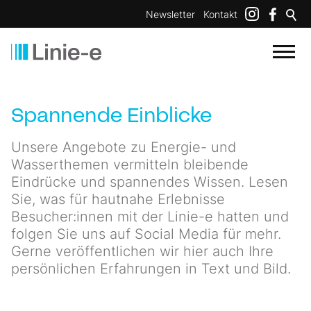
Newsletter
Kontakt
Spannende Einblicke
Unsere Angebote zu Energie- und
Wasserthemen vermitteln bleibende
Eindrücke und spannendes Wissen. Lesen
Sie, was für hautnahe Erlebnisse
Besucher:innen mit der Linie-e hatten und
folgen Sie uns auf Social Media für mehr.
Gerne veröffentlichen wir hier auch Ihre
persönlichen Erfahrungen in Text und Bild.