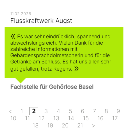
11.02.2026
Flusskraftwerk Augst
Es war sehr eindrücklich, spannend und
abwechslungsreich. Vielen Dank für die
zahlreiche Informationen mit
Gebärdensprachdolmetscherin und für die
Getränke am Schluss. Es hat uns allen sehr
gut gefallen, trotz Regens.
Fachstelle für Gehörlose Basel
<
1
2
3
4
5
6
7
8
9
10
11
12
13
14
15
16
17
18
19
20
21
>