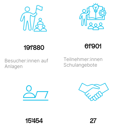
62'151
192'656
Teilnehmer:innen
Besucher:innen auf
Schulangebote
Anlagen
15'517
27