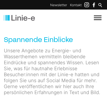
Newsletter
Kontakt
Spannende Einblicke
Unsere Angebote zu Energie- und
Wasserthemen vermitteln bleibende
Eindrücke und spannendes Wissen. Lesen
Sie, was für hautnahe Erlebnisse
Besucher:innen mit der Linie-e hatten und
folgen Sie uns auf Social Media für mehr.
Gerne veröffentlichen wir hier auch Ihre
persönlichen Erfahrungen in Text und Bild.