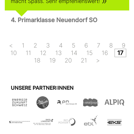
macht Spass. Sehr empfehlenswert!
4. Primarklasse Neuendorf SO
<
1
2
3
4
5
6
7
8
9
10
11
12
13
14
15
16
17
18
19
20
21
>
UNSERE PARTNER:INNEN