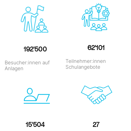
62'551
193'896
Teilnehmer:innen
Besucher:innen auf
Schulangebote
Anlagen
15'616
27