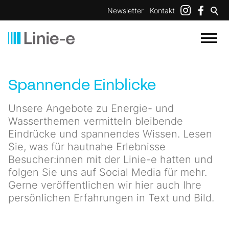
Newsletter
Kontakt
Spannende Einblicke
Unsere Angebote zu Energie- und
Wasserthemen vermitteln bleibende
Eindrücke und spannendes Wissen. Lesen
Sie, was für hautnahe Erlebnisse
Besucher:innen mit der Linie-e hatten und
folgen Sie uns auf Social Media für mehr.
Gerne veröffentlichen wir hier auch Ihre
persönlichen Erfahrungen in Text und Bild.