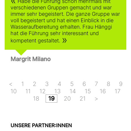
Habe die Führung schon mehrmals mit
verschiedenen Gruppen gemacht und war
immer sehr begeistert. Die ganze Gruppe war
voll begeistert und hat einen Einblick in die
Wasseraufbereitung erhalten. Frau Hänggi
hat die Führung sehr interessant und
kompetent gestaltet.
Margrit Milano
<
1
2
3
4
5
6
7
8
9
10
11
12
13
14
15
16
17
18
19
20
21
>
UNSERE PARTNER:INNEN