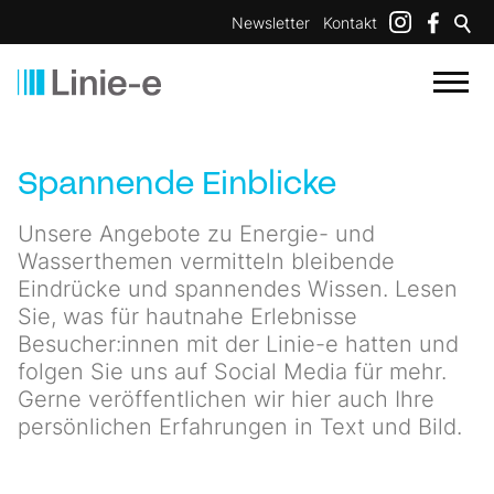
Newsletter
Kontakt
Spannende Einblicke
Unsere Angebote zu Energie- und
Wasserthemen vermitteln bleibende
Eindrücke und spannendes Wissen. Lesen
Sie, was für hautnahe Erlebnisse
Besucher:innen mit der Linie-e hatten und
folgen Sie uns auf Social Media für mehr.
Gerne veröffentlichen wir hier auch Ihre
persönlichen Erfahrungen in Text und Bild.