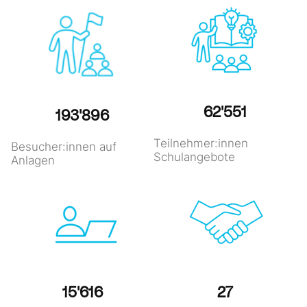
62'551
193'896
Teilnehmer:innen
Besucher:innen auf
Schulangebote
Anlagen
15'616
27