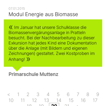
07.01.2015
Modul Energie aus Biomasse
Im Januar hat unsere Schulklasse die
Biomassenvergärungsanlage in Pratteln
besucht. Bei der Nachbearbeitung zu dieser
Exkursion hat jedes Kind eine Dokumentation
über die Anlage (mit Bildern und eigenen
Zeichnungen) gestaltet. Zwei Kostproben im
Anhang!
Primarschule Muttenz
<
1
2
3
4
5
6
7
8
9
10
11
12
13
14
15
16
17