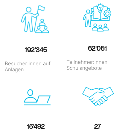
62'551
193'896
Teilnehmer:innen
Besucher:innen auf
Schulangebote
Anlagen
15'616
27