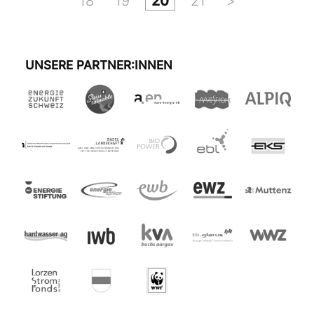
18
19
20
21
>
UNSERE PARTNER:INNEN