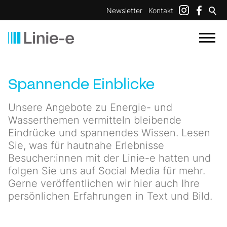
Newsletter
Kontakt
Spannende Einblicke
Unsere Angebote zu Energie- und
Wasserthemen vermitteln bleibende
Eindrücke und spannendes Wissen. Lesen
Sie, was für hautnahe Erlebnisse
Besucher:innen mit der Linie-e hatten und
folgen Sie uns auf Social Media für mehr.
Gerne veröffentlichen wir hier auch Ihre
persönlichen Erfahrungen in Text und Bild.