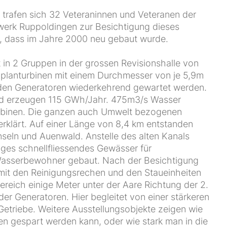
l trafen sich 32 Veteraninnen und Veteranen der
werk Ruppoldingen zur Besichtigung dieses
, dass im Jahre 2000 neu gebaut wurde.
 in 2 Gruppen in der grossen Revisionshalle von
planturbinen mit einem Durchmesser von je 5,9m
den Generatoren wiederkehrend gewartet werden.
nd erzeugen 115 GWh/Jahr. 475m3/s Wasser
urbinen. Die ganzen auch Umwelt bezogenen
erklärt. Auf einer Länge von 8,4 km entstanden
seln und Auenwald. Anstelle des alten Kanals
nges schnellfliessendes Gewässer für
asserbewohner gebaut. Nach der Besichtigung
it den Reinigungsrechen und den Staueinheiten
ereich einige Meter unter der Aare Richtung der 2.
er Generatoren. Hier begleitet von einer stärkeren
Getriebe. Weitere Ausstellungsobjekte zeigen wie
 gespart werden kann, oder wie stark man in die