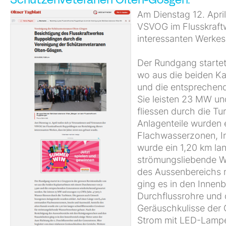
Schützenveteranen Olten-Gösgen.
Am Dienstag 12. Apri
VSVOG im Flusskraft
interessanten Werkes
Der Rundgang startet
wo aus die beiden Ka
und die entsprechen
Sie leisten 23 MW u
fliessen durch die T
Anlagenteile wurden 
Flachwasserzonen, In
wurde ein 1,20 km la
strömungsliebende W
des Aussenbereichs m
ging es in den Innenb
Durchflussrohre und d
Geräuschkulisse der 
Strom mit LED-Lampen