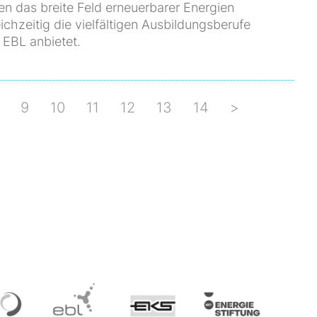
en das breite Feld erneuerbarer Energien
chzeitig die vielfältigen Ausbildungsberufe
e EBL anbietet.
9
10
11
12
13
14
>