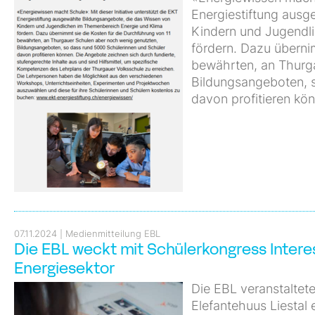
Energiestiftung ausg
Kindern und Jugendl
fördern. Dazu überni
bewährten, an Thurg
Bildungsangeboten, 
davon profitieren kö
07.11.2024
Medienmitteilung EBL
Die EBL weckt mit Schülerkongress Inter
Energiesektor
Die EBL veranstaltet
Elefantehuus Liestal