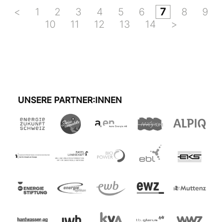
<
1
2
3
4
5
6
7
8
9
10
11
12
13
14
>
UNSERE PARTNER:INNEN