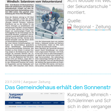
Acht Module mit Wech
der Sekundarschule 
montiert.
Quelle:
Regional - Zeitun
23.11.2019
Aargauer Zeitung
Das Gemeindehaus erhält den Sonnenst
Kurzweilig, lehrreich
Schülerinnen und Sch
sich in den vergang