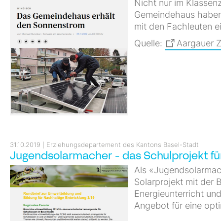
Nicht nur im Klassen
Gemeindehaus haben 
mit den Fachleuten ei
Quelle:
Aargauer Z
31.10.2019
Erziehungsdepartement des Kantons Basel-Stadt
Jugendsolarmacher - das Schulprojekt f
Als «Jugendsolarmach
Solarprojekt mit der 
Energieunterricht un
Angebot für eine opt