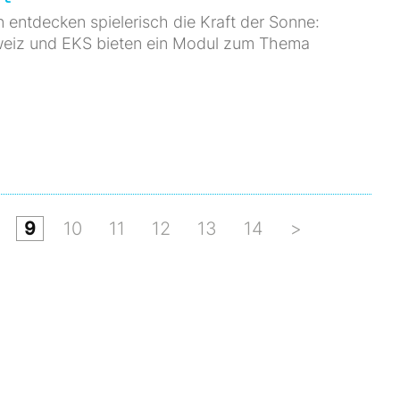
 entdecken spielerisch die Kraft der Sonne:
weiz und EKS bieten ein Modul zum Thema
9
10
11
12
13
14
>