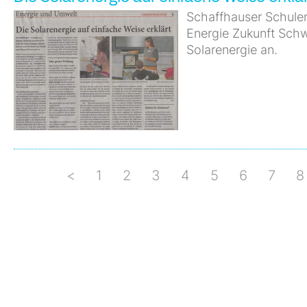
Schaffhauser Schulen
Energie Zukunft Sch
Solarenergie an.
<
1
2
3
4
5
6
7
8