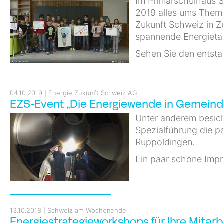
Im Primarschulhaus 
2019 alles ums Thema
Zukunft Schweiz in Z
spannende Energieta
Sehen Sie den entst
04.10.2019
Energie Zukunft Schweiz AG
EZS-Event „Die Energiewende in Gemeind
Unter anderem besich
Spezialführung die p
Ruppoldingen.
Ein paar schöne Impr
13.10.2018
Schweiz am Wochenende
Energiestrategieworkshops für Ihre Mitar