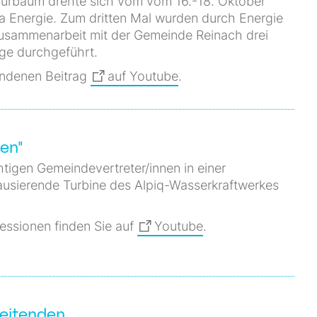
Surbaum drehte sich vom vom 16.-18. Oktober
 Energie. Zum dritten Mal wurden durch Energie
usammenarbeit mit der Gemeinde Reinach drei
ge durchgeführt.
andenen Beitrag
auf Youtube
.
en"
tigen Gemeindevertreter/innen in einer
ausierende Turbine des Alpiq-Wasserkraftwerkes
essionen finden Sie auf
Youtube
.
beitenden