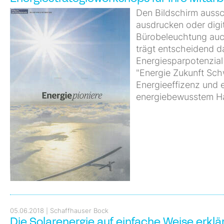
Den Bildschirm aussc
ausdrucken oder digit
Bürobeleuchtung auch
trägt entscheidend d
Energiesparpotenzial 
"Energie Zukunft Schw
Energieeffizenz und 
energiebewusstem H
05.06.2018
Schaffhauser Bock
Die Solarenergie auf einfache Weise erklä