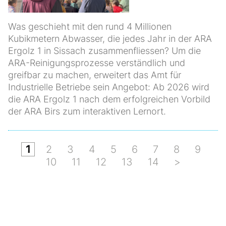
Was geschieht mit den rund 4 Millionen
Kubikmetern Abwasser, die jedes Jahr in der ARA
Ergolz 1 in Sissach zusammenfliessen? Um die
ARA-Reinigungsprozesse verständlich und
greifbar zu machen, erweitert das Amt für
Industrielle Betriebe sein Angebot: Ab 2026 wird
die ARA Ergolz 1 nach dem erfolgreichen Vorbild
der ARA Birs zum interaktiven Lernort.
1
2
3
4
5
6
7
8
9
10
11
12
13
14
>